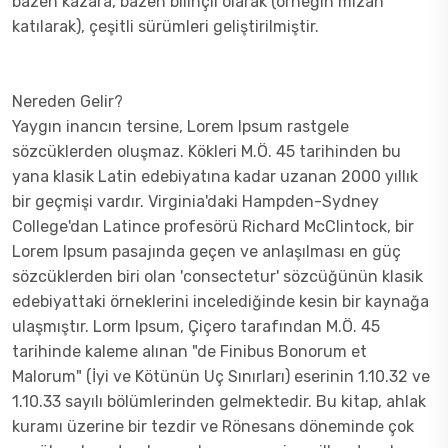
bazen kazara, bazen bilinçli olarak (örneğin mizah
katılarak), çeşitli sürümleri geliştirilmiştir.
Nereden Gelir?
Yaygın inancın tersine, Lorem Ipsum rastgele
sözcüklerden oluşmaz. Kökleri M.Ö. 45 tarihinden bu
yana klasik Latin edebiyatına kadar uzanan 2000 yıllık
bir geçmişi vardır. Virginia'daki Hampden-Sydney
College'dan Latince profesörü Richard McClintock, bir
Lorem Ipsum pasajında geçen ve anlaşılması en güç
sözcüklerden biri olan 'consectetur' sözcüğünün klasik
edebiyattaki örneklerini incelediğinde kesin bir kaynağa
ulaşmıştır. Lorm Ipsum, Çiçero tarafından M.Ö. 45
tarihinde kaleme alınan "de Finibus Bonorum et
Malorum" (İyi ve Kötünün Uç Sınırları) eserinin 1.10.32 ve
1.10.33 sayılı bölümlerinden gelmektedir. Bu kitap, ahlak
kuramı üzerine bir tezdir ve Rönesans döneminde çok